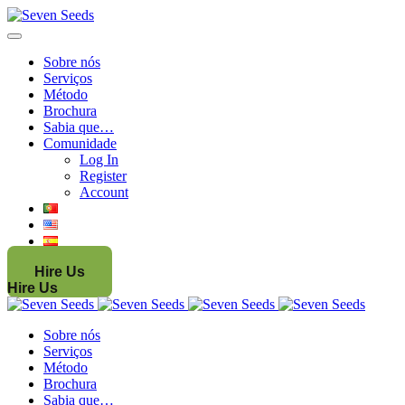
Sobre nós
Serviços
Método
Brochura
Sabia que…
Comunidade
Log In
Register
Account
Hire Us
Hire Us
Sobre nós
Serviços
Método
Brochura
Sabia que…