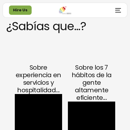
Hire Us
¿Sabías que…?
Hire Us
Sobre
Sobre los 7
experiencia en
hábitos de la
servicios y
gente
hospitalidad...
altamente
eficiente...