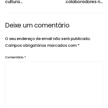
cultura
colaboradores no
organizacional
trabalho: estratégias
para criar equipas
mais envolvidas e
produtivas
Deixe um comentário
O seu endereço de email não será publicado.
Campos obrigatórios marcados com
*
Comentário
*