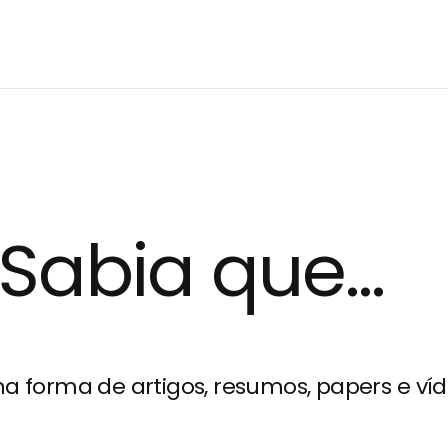
Log In
Register
Account
Sabia que...
a forma de artigos, resumos, papers e víd