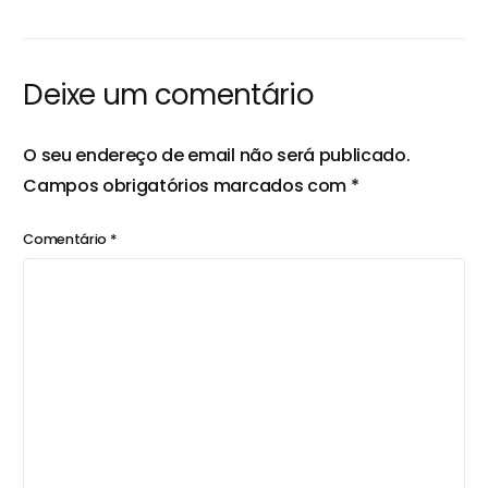
e aumentar a
reduzir a rotatividade
produtividade da
na empresa
equipa
Deixe um comentário
O seu endereço de email não será publicado.
Campos obrigatórios marcados com
*
Comentário
*