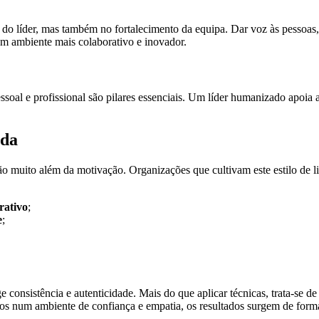
do líder, mas também no fortalecimento da equipa. Dar voz às pessoas, i
um ambiente mais colaborativo e inovador.
ssoal e profissional são pilares essenciais. Um líder humanizado apoia
ada
ão muito além da motivação. Organizações que cultivam este estilo de l
rativo
;
e
;
onsistência e autenticidade. Mais do que aplicar técnicas, trata-se de 
os num ambiente de confiança e empatia, os resultados surgem de forma