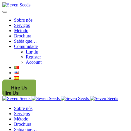
Sobre nós
Serviços
Método
Brochura
Sabia que…
Comunidade
Log In
Register
Account
Hire Us
Hire Us
Sobre nós
Serviços
Método
Brochura
Sabia que…